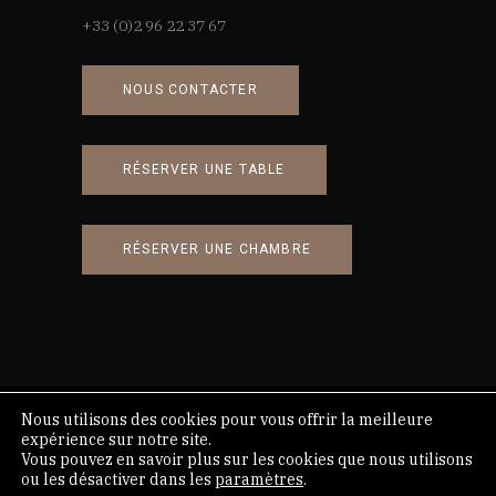
+33 (0)2 96 22 37 67
NOUS CONTACTER
RÉSERVER UNE TABLE
RÉSERVER UNE CHAMBRE
Nous utilisons des cookies pour vous offrir la meilleure
Conception et réalisation : Des ronds dans
expérience sur notre site.
Vous pouvez en savoir plus sur les cookies que nous utilisons
l’eau
ou les désactiver dans les
paramètres
.