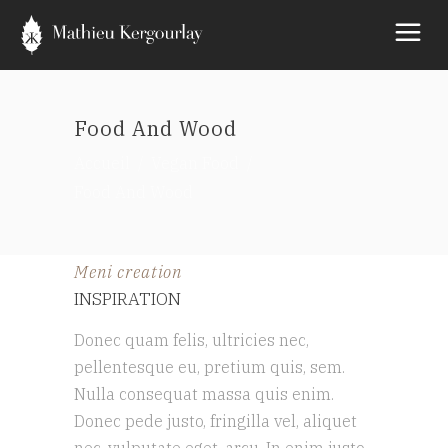
Food And Wood
Accueil
/
Vegan Food
/
Food And Wood
Meni creation
INSPIRATION
Donec quam felis, ultricies nec,
pellentesque eu, pretium quis, sem.
Nulla consequat massa quis enim.
Donec pede justo, fringilla vel, aliquet